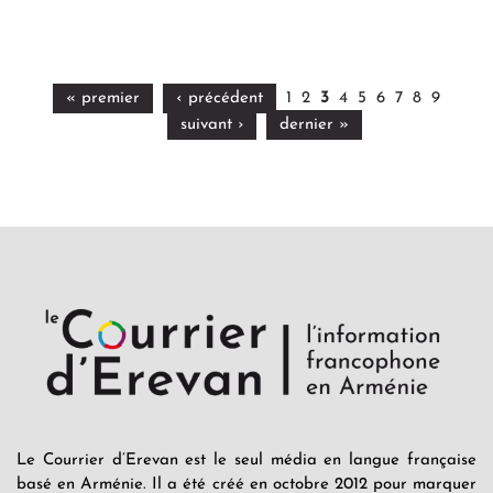
« premier
‹ précédent
1
2
3
4
5
6
7
8
9
suivant ›
dernier »
Le Courrier d’Erevan est le seul média en langue française
basé en Arménie. Il a été créé en octobre 2012 pour marquer