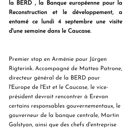
la BERD , la Banque européenne pour la
en Arménie
Reconstruction et le développement, a
entamé ce lundi 4 septembre une visite
Le premier hôtel Hyatt Regency d'Arménie
d'une semaine dans le Caucase.
ouvrira ses portes à Dilijan
Premier stop en Arménie pour Jürgen
Rigterink. Accompagné de Matteo Patrone,
directeur général de la BERD pour
l'Europe de l'Est et le Caucase, le vice-
président devrait rencontrer à Erevan
certains responsables gouvernementaux, le
gouverneur de la banque centrale, Martin
Galstyan, ainsi que des chefs d'entreprise