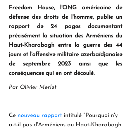
Freedom House, l'ONG américaine de
KASA : 30 ans d'audace, de résilience et d'avenir
défense des droits de l'homme, publie un
en Arménie
rapport de 24 pages documentant
précisément la situation des Arméniens du
Le premier hôtel Hyatt Regency d'Arménie
Haut-Kharabagh entre la guerre des 44
ouvrira ses portes à Dilijan
jours et l'offensive militaire azerbaïdjanaise
de septembre 2023 ainsi que les
conséquences qui en ont découlé.
Par Olivier Merlet
Ce
nouveau rapport
intitulé "Pourquoi n'y
a-t-il pas d'Arméniens au Haut-Kharabagh