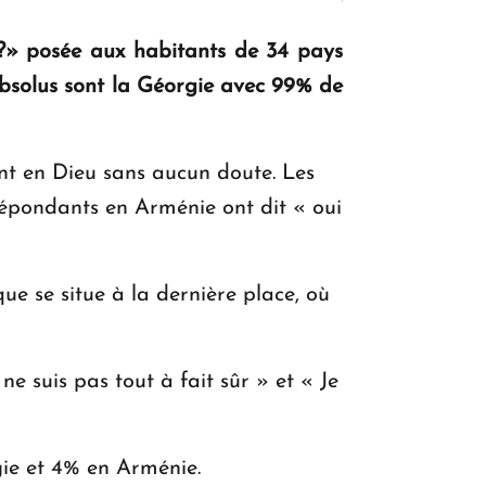
KASA : 30 ans d'audace, de résilience et
» posée aux habitants de 34 pays
d'avenir en Arménie
absolus sont la Géorgie avec 99% de
Le premier hôtel Hyatt Regency
ent en Dieu sans aucun doute. Les
d'Arménie ouvrira ses portes à Dilijan
répondants en Arménie ont dit « oui
e se situe à la dernière place, où
ne suis pas tout à fait sûr » et « Je
ie et 4% en Arménie.