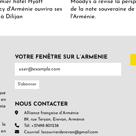
mier hôtel Hyatt
Moody's a révisé la persp
y d'Arménie ouvrira ses
de la note souveraine de
 à Dilijan
l'Arménie.
VOTRE FENÊTRE SUR L’ARMENIE
gue
 en
NOUS CONTACTER
nie
Alliance française d’Arménie
89, rue Teryan, Erevan, Arménie
 le
Tél. +37498 801238
 en
Courriel. lecourrierderevan@gmail.com