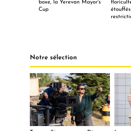
boxe, la Yerevan Mayor's
floricul
Cup
étouffés
restrict
Notre sélection