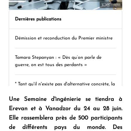
Dernières publications
Démission et reconduction du Premier ministre
Tamara Stepanyan : « Dès qu’on parle de
guerre, on est tous des perdants »
" Tant qu'il n'existe pas d'alternative concrète, la
question d'un référendum ne se pose pas. "
Une Semaine d'ingénierie se tiendra à
Erevan et à Vanadzor du 24 au 28 juin.
KASA : 30 ans d'audace, de résilience et d'avenir
Elle rassemblera près de 500 participants
en Arménie
de différents pays du monde. Des