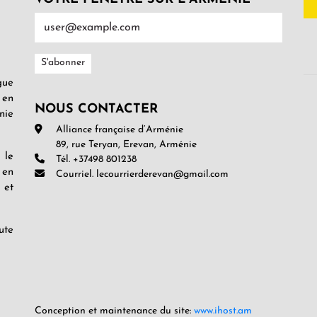
gue
 en
NOUS CONTACTER
nie
Alliance française d’Arménie
89, rue Teryan, Erevan, Arménie
 le
Tél. +37498 801238
 en
Courriel. lecourrierderevan@gmail.com
 et
ute
Conception et maintenance du site:
www.ihost.am