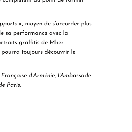
se complètent au point de former
upports »
, moyen de s’accorder plus
s de sa performance avec la
traits graffitis de Mher
 pourra toujours découvrir le
e Française d’Arménie, l’Ambassade
de Paris.