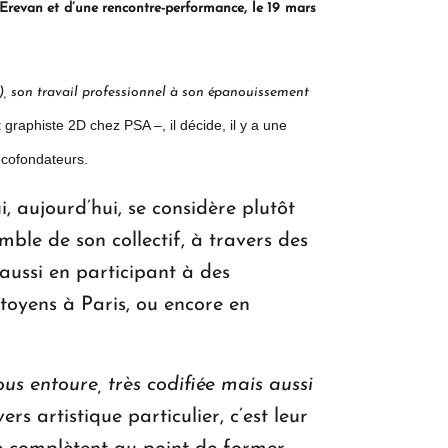
d’Erevan et d’une rencontre-performance, le 19 mars
d'avenir en Arménie
es), son travail professionnel à son épanouissement
Le premier hôtel Hyatt Regency
 graphiste 2D chez PSA –, il décide, il y a une
d'Arménie ouvrira ses portes à Dilijan
 cofondateurs.
, aujourd’hui, se considère plutôt
mble de son collectif, à travers des
 aussi en participant à des
itoyens à Paris, ou encore en
ous entoure, très codifiée mais aussi
rs artistique particulier, c’est leur