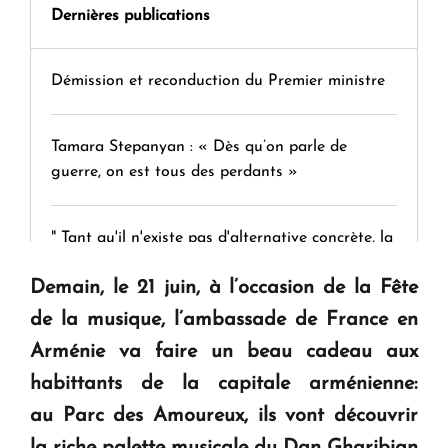
Dernières publications
Démission et reconduction du Premier ministre
Tamara Stepanyan : « Dès qu’on parle de
guerre, on est tous des perdants »
" Tant qu'il n'existe pas d'alternative concrète, la
question d'un référendum ne se pose pas. "
Demain, le 21 juin,
à
l’occasion de
la Fête
de la musique, l’ambassade de France en
KASA : 30 ans d'audace, de résilience et d'avenir
Arménie va faire un beau cadeau aux
en Arménie
habittants de la capitale arménienne:
au Parc des Amoureux, ils vont découvrir
Le premier hôtel Hyatt Regency d'Arménie
ouvrira ses portes à Dilijan
la riche palette musicale du
Dan Gharibian