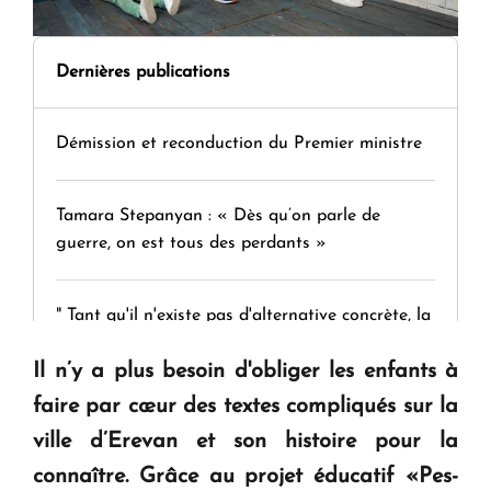
Dernières publications
Démission et reconduction du Premier ministre
Tamara Stepanyan : « Dès qu’on parle de
guerre, on est tous des perdants »
" Tant qu'il n'existe pas d'alternative concrète, la
question d'un référendum ne se pose pas. "
Il n’y a plus besoin d'obliger les enfants à
faire par cœur des textes compliqués sur la
KASA : 30 ans d'audace, de résilience et d'avenir
ville d’Erevan et son histoire pour la
en Arménie
connaître. Grâce au projet éducatif «Pes-