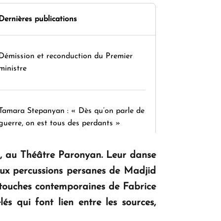
Dernières publications
Démission et reconduction du Premier
ministre
Tamara Stepanyan : « Dès qu’on parle de
guerre, on est tous des perdants »
, au Théâtre Paronyan. Leur danse
" Tant qu'il n'existe pas d'alternative
ux percussions persanes de Madjid
concrète, la question d'un référendum ne
s touches contemporaines de Fabrice
se pose pas. "
s qui font lien entre les sources,