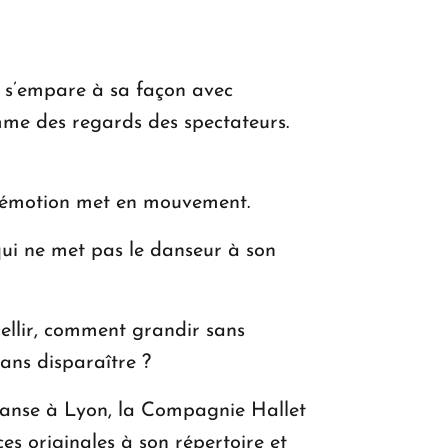
KASA : 30 ans d'audace, de résilience et
d'avenir en Arménie
n s’empare à sa façon avec
omme des regards des spectateurs.
Le premier hôtel Hyatt Regency
d'Arménie ouvrira ses portes à Dilijan
 l’émotion met en mouvement.
qui ne met pas le danseur à son
bellir, comment grandir sans
ans disparaître ?
Danse à Lyon, la Compagnie Hallet
s originales à son répertoire et