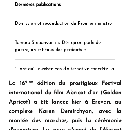
Dernières publications
Démission et reconduction du Premier ministre
Tamara Stepanyan : « Dès qu’on parle de
guerre, on est tous des perdants »
" Tant qu'il n'existe pas d'alternative concrète, la
question d'un référendum ne se pose pas. "
ème
La 16
édition du prestigieux Festival
international du film
Abricot d’or (Golden
KASA : 30 ans d'audace, de résilience et d'avenir
Apricot)
a été lancée hier à Erevan, au
en Arménie
complexe Karen Demirchyan, avec la
montée des marches, puis la cérémonie
Le premier hôtel Hyatt Regency d'Arménie
ouvrira ses portes à Dilijan
d'ouverture. Le coup d'envoi de l’
Abricot