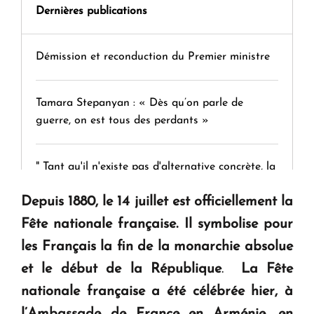
Dernières publications
Démission et reconduction du Premier ministre
Tamara Stepanyan : « Dès qu’on parle de
guerre, on est tous des perdants »
" Tant qu'il n'existe pas d'alternative concrète, la
question d'un référendum ne se pose pas. "
Depuis 1880, le 14 juillet est officiellement la
Fête nationale française. Il symbolise pour
KASA : 30 ans d'audace, de résilience et d'avenir
les Français
la fin de la monarchie absolue
en Arménie
et le début de la République
.
La Fête
nationale française a été célébrée hier, à
Le premier hôtel Hyatt Regency d'Arménie
ouvrira ses portes à Dilijan
l’Ambassade de France en Arménie, en