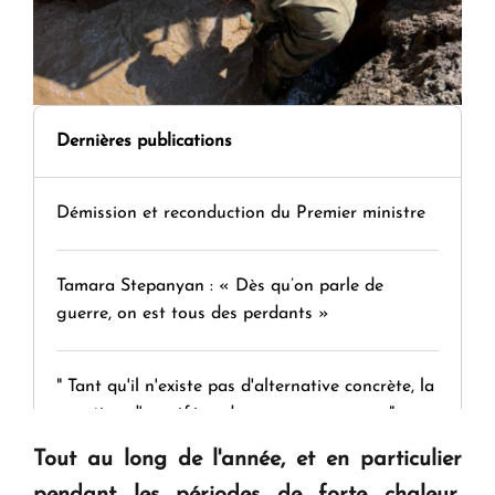
Dernières publications
Démission et reconduction du Premier ministre
Tamara Stepanyan : « Dès qu’on parle de
guerre, on est tous des perdants »
" Tant qu'il n'existe pas d'alternative concrète, la
question d'un référendum ne se pose pas. "
Tout au long de l'année, et en particulier
KASA : 30 ans d'audace, de résilience et d'avenir