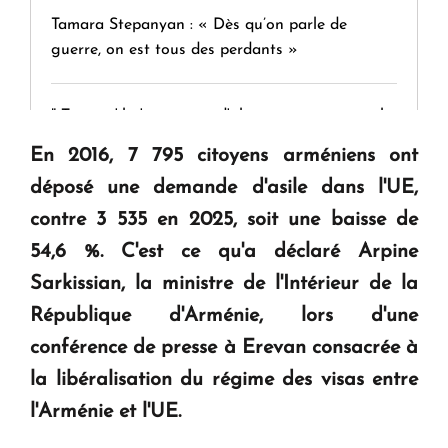
Tamara Stepanyan : « Dès qu’on parle de
guerre, on est tous des perdants »
" Tant qu'il n'existe pas d'alternative concrète, la
question d'un référendum ne se pose pas. "
En 2016, 7 795 citoyens arméniens ont
déposé une demande d'asile dans l'UE,
KASA : 30 ans d'audace, de résilience et d'avenir
contre 3 535 en 2025, soit une baisse de
en Arménie
54,6 %. C'est ce qu'a déclaré Arpine
Sarkissian, la ministre de l'Intérieur de la
Le premier hôtel Hyatt Regency d'Arménie
République d'Arménie, lors d'une
ouvrira ses portes à Dilijan
conférence de presse à Erevan consacrée à
la libéralisation du régime des visas entre
l'Arménie et l'UE.