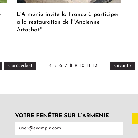
é
L'Arménie invite la France à participer
à la restauration de l'"Ancienne
Artashat"
‹ précédent
4
5
6
7
8
9
10
11
12
suivant ›
VOTRE FENÊTRE SUR L’ARMENIE