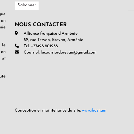
gue
 en
NOUS CONTACTER
nie
Alliance française d’Arménie
89, rue Teryan, Erevan, Arménie
 le
Tél. +37498 801238
 en
Courriel. lecourrierderevan@gmail.com
 et
ute
Conception et maintenance du site:
www.ihost.am