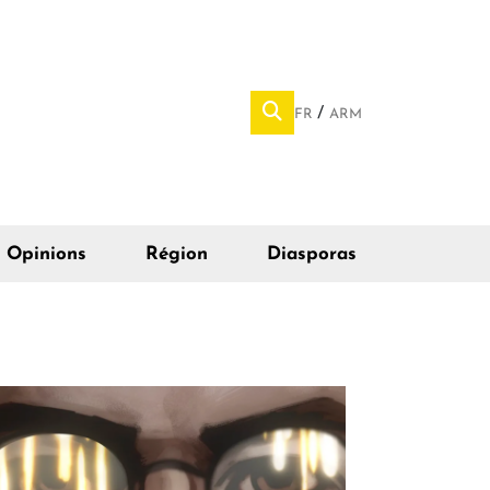
FR
ARM
Opinions
Région
Diasporas