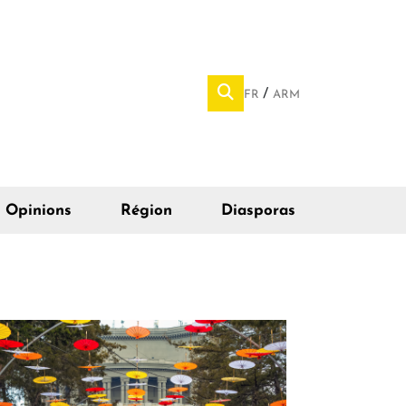
FR
ARM
Opinions
Région
Diasporas