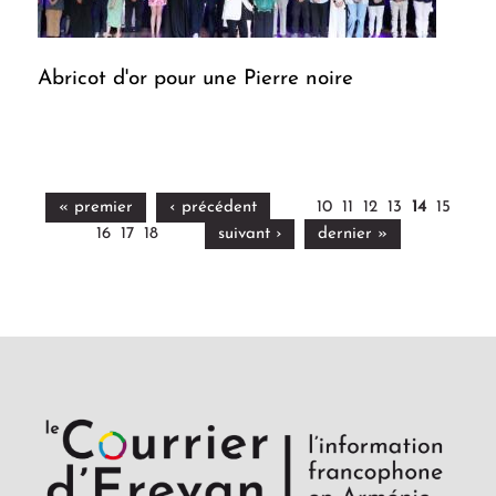
Abricot d'or pour une Pierre noire
« premier
‹ précédent
10
11
12
13
14
15
16
17
18
suivant ›
dernier »