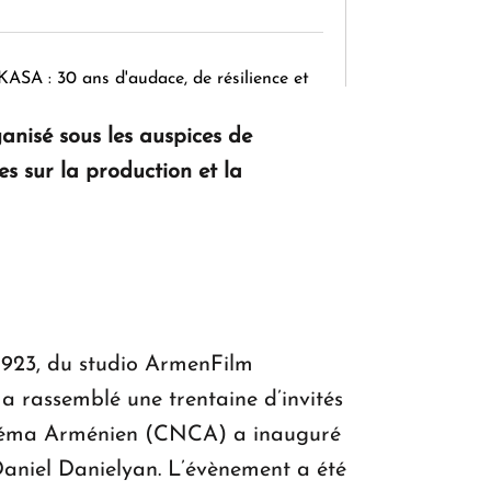
KASA : 30 ans d'audace, de résilience et
d'avenir en Arménie
anisé sous les auspices de
 sur la production et la
Le premier hôtel Hyatt Regency
d'Arménie ouvrira ses portes à Dilijan
 1923, du studio ArmenFilm
a rassemblé une trentaine d’invités
Cinéma Arménien (CNCA) a inauguré
Daniel Danielyan. L’évènement a été