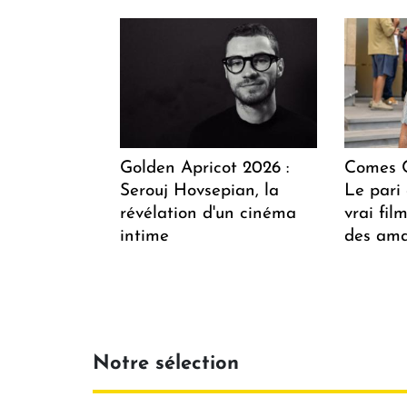
Golden Apricot 2026 :
Comes C
Serouj Hovsepian, la
Le pari 
révélation d'un cinéma
vrai fi
intime
des ama
Notre sélection