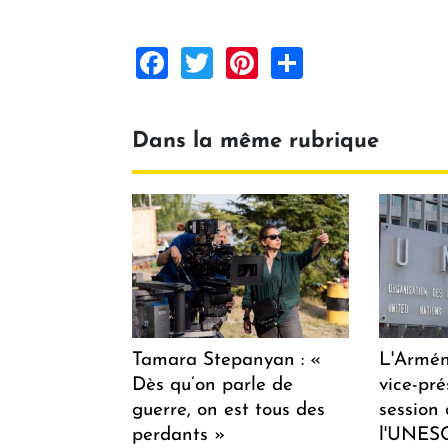
Facebook
Twitter
Pinterest
Share
Dans la même rubrique
Tamara Stepanyan : «
L'Armén
Dès qu’on parle de
vice-pré
guerre, on est tous des
session
perdants »
l'UNES