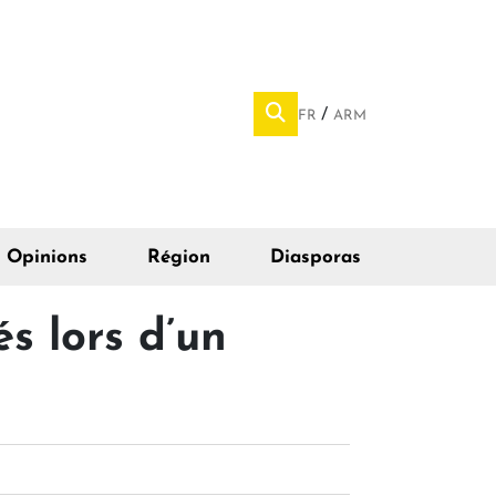
FR
ARM
Opinions
Région
Diasporas
s lors d’un