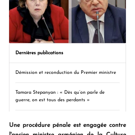
Dernières publications
Démission et reconduction du Premier ministre
Tamara Stepanyan : « Dès qu’on parle de
guerre, on est tous des perdants »
" Tant qu'il n'existe pas d'alternative concrète, la
Une procédure pénale est engagée contre
question d'un référendum ne se pose pas. "
l'ancien ministre arménien de la Culture