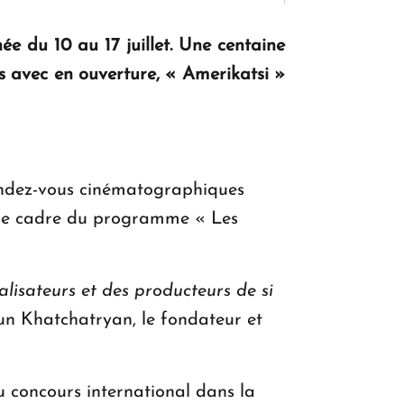
ée du 10 au 17 juillet. Une centaine
KASA : 30 ans d'audace, de résilience et
s avec en ouverture, « Amerikatsi »
d'avenir en Arménie
Le premier hôtel Hyatt Regency
d'Arménie ouvrira ses portes à Dilijan
 rendez-vous cinématographiques
ns le cadre du programme « Les
alisateurs et des producteurs de si
n Khatchatryan, le fondateur et
du concours international dans la