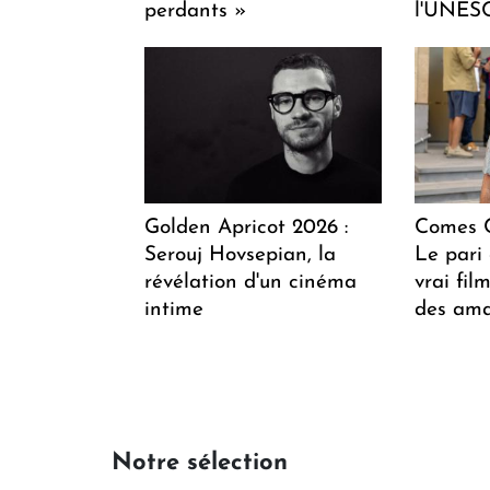
perdants »
l'UNES
Golden Apricot 2026 :
Comes C
Serouj Hovsepian, la
Le pari 
révélation d'un cinéma
vrai fi
intime
des ama
Notre sélection