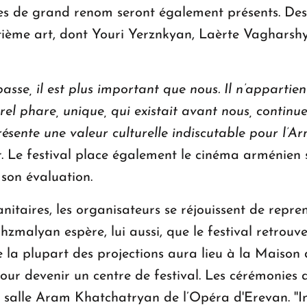
stes de grand renom seront également présents. D
ptième art, dont Youri Yerznkyan, Laèrte Vagharsh
dépasse, il est plus important que nous. Il n’apparti
urel phare, unique, qui existait avant nous, continu
ésente une valeur culturelle indiscutable pour l’A
'or. Le festival place également le cinéma arménien 
son évaluation.
anitaires, les organisateurs se réjouissent de repre
Khzmalyan espère, lui aussi, que le festival retrou
 la plupart des projections aura lieu à la Maison
ur devenir un centre de festival. Les cérémonies 
a salle Aram Khatchatryan de l’Opéra d'Erevan. ''In