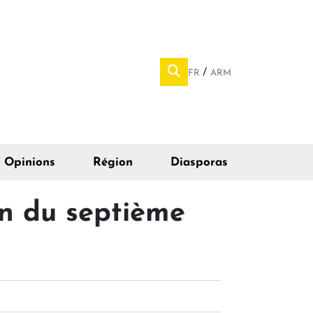
FR
ARM
Opinions
Région
Diasporas
en du septième