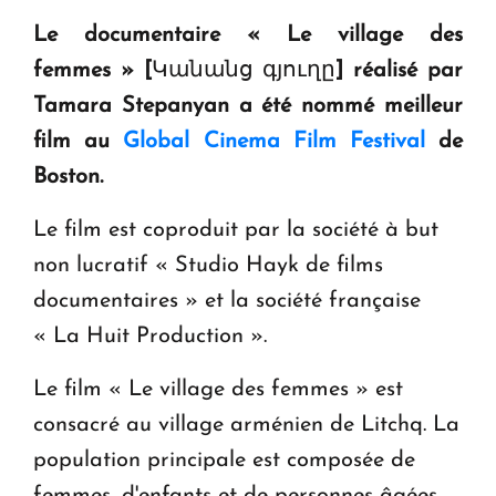
question d'un référendum ne se pose pas. "
Le documentaire « Le village des
femmes » [
Կանանց գյուղը
] réalisé par
KASA : 30 ans d'audace, de résilience et d'avenir
Tamara Stepanyan a été nommé meilleur
en Arménie
film au
Global Cinema Film Festival
de
Boston.
Le premier hôtel Hyatt Regency d'Arménie
ouvrira ses portes à Dilijan
Le film est coproduit par la société à but
non lucratif « Studio Hayk de films
documentaires » et la société française
« La Huit Production ».
Le film « Le village des femmes » est
consacré au village arménien de Litchq. La
population principale est composée de
femmes, d'enfants et de personnes âgées.