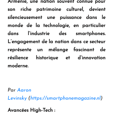
Armenie, une nation souvent connue pour
question d'un référendum ne se pose pas. "
son riche patrimoine culturel, devient
silencieusement une puissance dans le
KASA : 30 ans d'audace, de résilience et d'avenir
monde de la technologie, en particulier
en Arménie
dans l’industrie des smartphones.
L’engagement de la nation dans ce secteur
Le premier hôtel Hyatt Regency d'Arménie
représente un mélange fascinant de
ouvrira ses portes à Dilijan
résilience historique et d’innovation
moderne.
Par
Aaron
Levinsky
(
https://smartphonemagazine.nl
)
Avancées High-Tech :