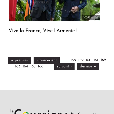
Vive la France, Vive l’Arménie !
« premier
‹ précédent
158
159
160
161
162
163
164
165
166
suivant ›
dernier »