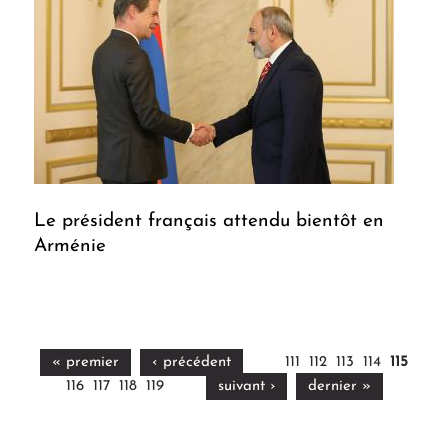
Le président français attendu bientôt en
Arménie
« premier
‹ précédent
111
112
113
114
115
116
117
118
119
suivant ›
dernier »