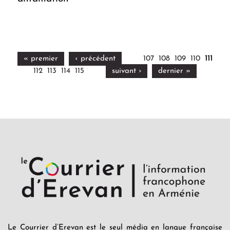
« premier
‹ précédent
107
108
109
110
111
112
113
114
115
suivant ›
dernier »
Le Courrier d’Erevan est le seul média en langue française