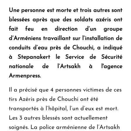
question d'un référendum ne se pose pas. "
Une personne est morte et trois autres sont
blessées après que des soldats azéris ont
KASA : 30 ans d'audace, de résilience et d'avenir
fait feu en direction d’un groupe
en Arménie
d’Arméniens travaillant sur l’installation de
conduits d’eau près de Chouchi, a indiqué
Le premier hôtel Hyatt Regency d'Arménie
ouvrira ses portes à Dilijan
à Stepanakert le Service de Sécurité
nationale de l’Artsakh à l'agence
Armenpress.
Il a précisé que 4 personnes victimes de ces
tirs Azéris près de Chouchi ont été
transportés à l’hôpital, l’un d’eux est mort.
Les 3 autres blessés sont actuellement
soignés. La police arménienne de l’Artsakh