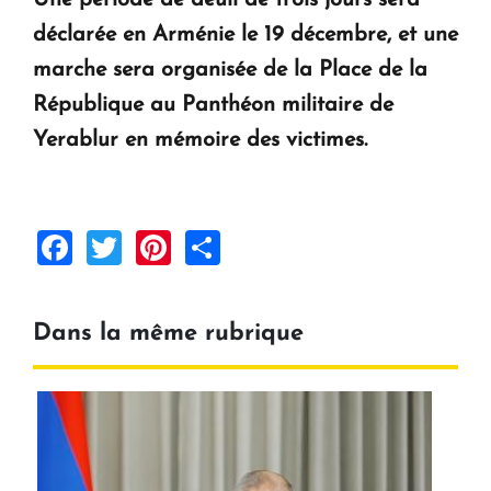
Une période de deuil de trois jours sera
KASA : 30 ans d'audace, de résilience et d'avenir
déclarée en Arménie le 19 décembre, et une
en Arménie
marche sera organisée de la Place de la
République au Panthéon militaire de
Le premier hôtel Hyatt Regency d'Arménie
ouvrira ses portes à Dilijan
Yerablur en mémoire des victimes.
Facebook
Twitter
Pinterest
Share
Dans la même rubrique