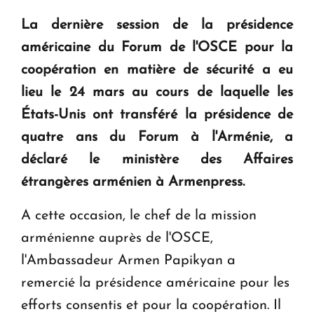
question d'un référendum ne se pose pas. "
La dernière session de la présidence
américaine du Forum de l'OSCE pour la
KASA : 30 ans d'audace, de résilience et d'avenir
coopération en matière de sécurité a eu
en Arménie
lieu le 24 mars au cours de laquelle les
États-Unis ont transféré la présidence de
Le premier hôtel Hyatt Regency d'Arménie
ouvrira ses portes à Dilijan
quatre ans du Forum à l'Arménie, a
déclaré le ministère des Affaires
étrangères arménien à Armenpress.
A cette occasion, le chef de la mission
arménienne auprès de l'OSCE,
l'Ambassadeur Armen Papikyan a
remercié la présidence américaine pour les
efforts consentis et pour la coopération. Il