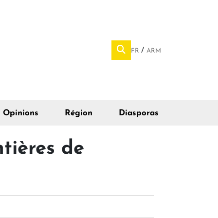
FR
ARM
Opinions
Région
Diasporas
ntières de