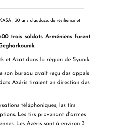
KASA : 30 ans d'audace, de résilience et
d'avenir en Arménie
h00 trois soldats Arméniens furent
 Gegharkounik.
Le premier hôtel Hyatt Regency
otk et Azat dans la région de Syunik
d'Arménie ouvrira ses portes à Dilijan
e son bureau avait reçu des appels
ats Azéris tiraient en direction des
ations téléphoniques, les tirs
ptions. Les tirs provenant d’armes
iennes. Les Azéris sont à environ 3