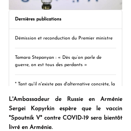
Dernières publications
Démission et reconduction du Premier ministre
Tamara Stepanyan : « Dès qu’on parle de
guerre, on est tous des perdants »
" Tant qu'il n'existe pas d'alternative concrète, la
question d'un référendum ne se pose pas. "
L'Ambassadeur de Russie en Arménie
Sergei Kopyrkin espère que le vaccin
KASA : 30 ans d'audace, de résilience et d'avenir
"Spoutnik V" contre COVID-19 sera bientôt
en Arménie
livré en Arménie.