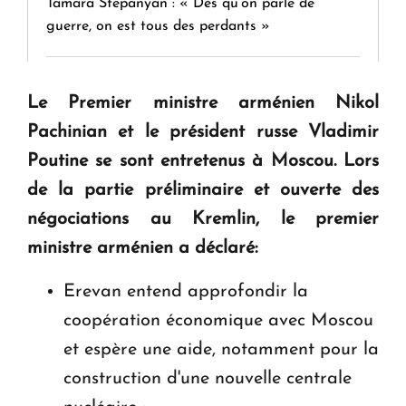
Tamara Stepanyan : « Dès qu’on parle de
guerre, on est tous des perdants »
" Tant qu'il n'existe pas d'alternative concrète, la
Le Premier ministre arménien Nikol
question d'un référendum ne se pose pas. "
Pachinian et le président russe Vladimir
Poutine se sont entretenus à Moscou. Lors
KASA : 30 ans d'audace, de résilience et d'avenir
de la partie préliminaire et ouverte des
en Arménie
négociations au Kremlin, le premier
ministre arménien a déclaré:
Le premier hôtel Hyatt Regency d'Arménie
ouvrira ses portes à Dilijan
Erevan entend approfondir la
coopération économique avec Moscou
et espère une aide, notamment pour la
construction d'une nouvelle centrale