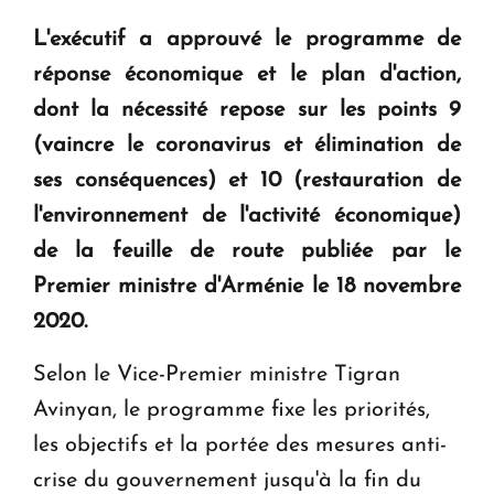
question d'un référendum ne se pose pas. "
L'exécutif a approuvé le programme de
réponse économique et le plan d'action,
KASA : 30 ans d'audace, de résilience et d'avenir
dont la nécessité repose sur les points 9
en Arménie
(vaincre le coronavirus et élimination de
ses conséquences) et 10 (restauration de
Le premier hôtel Hyatt Regency d'Arménie
ouvrira ses portes à Dilijan
l'environnement de l'activité économique)
de la feuille de route publiée par le
Premier ministre d'Arménie le 18 novembre
2020.
Selon le Vice-Premier ministre Tigran
Avinyan, le programme fixe les priorités,
les objectifs et la portée des mesures anti-
crise du gouvernement jusqu'à la fin du