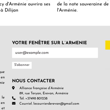
y d'Arménie ouvrira ses
de la note souveraine de
 à Dilijan
l'Arménie.
VOTRE FENÊTRE SUR L’ARMENIE
gue
 en
NOUS CONTACTER
nie
Alliance française d’Arménie
89, rue Teryan, Erevan, Arménie
 le
Tél. +37498 801238
 en
Courriel. lecourrierderevan@gmail.com
 et