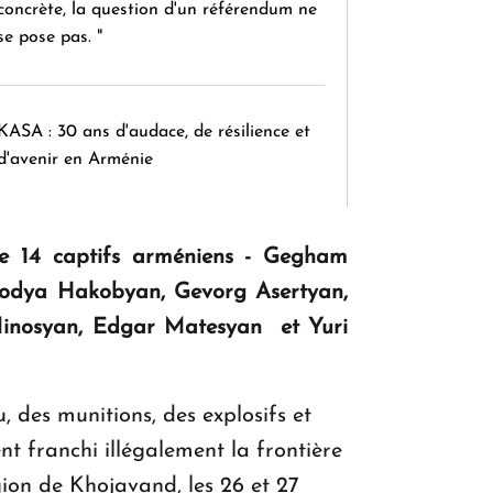
concrète, la question d'un référendum ne
se pose pas. "
KASA : 30 ans d'audace, de résilience et
d'avenir en Arménie
Le premier hôtel Hyatt Regency
e de 14 captifs arméniens - Gegham
d'Arménie ouvrira ses portes à Dilijan
lodya Hakobyan, Gevorg Asertyan,
Minosyan, Edgar Matesyan et Yuri
, des munitions, des explosifs et
nt franchi illégalement la frontière
gion de Khojavand, les 26 et 27