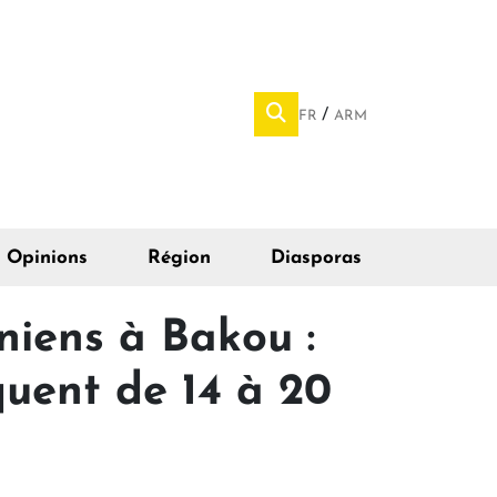
FR
ARM
Opinions
Région
Diasporas
niens à Bakou :
squent de 14 à 20