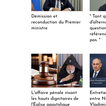
Démission et
" Tant q
reconduction du Premier
d'altern
ministre
questio
référen
pas. "
L'affaire pénale visant
Entreti
les hauts dignitaires de
entre N
l'Église apostolique
Vladimi