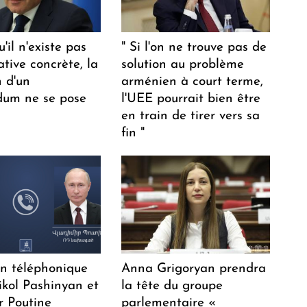
u'il n'existe pas
" Si l'on ne trouve pas de
ative concrète, la
solution au problème
n d'un
arménien à court terme,
dum ne se pose
l'UEE pourrait bien être
en train de tirer vers sa
fin "
en téléphonique
Anna Grigoryan prendra
ikol Pashinyan et
la tête du groupe
r Poutine
parlementaire «