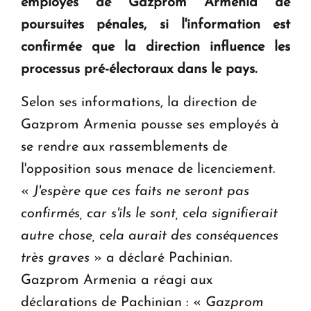
employés de Gazprom Armenia de
en Arménie
poursuites pénales, si l'information est
confirmée que la direction influence les
Le premier hôtel Hyatt Regency d'Arménie
ouvrira ses portes à Dilijan
processus pré-électoraux dans le pays.
Selon ses informations, la direction de
Gazprom Armenia pousse ses employés à
se rendre aux rassemblements de
l'opposition sous menace de licenciement.
«
J'espère que ces faits ne seront pas
confirmés, car s'ils le sont, cela signifierait
autre chose, cela aurait des conséquences
très graves
» a déclaré Pachinian.
Gazprom Armenia a réagi aux
déclarations de Pachinian : «
Gazprom