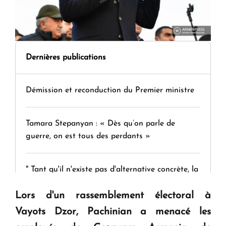
Dernières publications
Démission et reconduction du Premier ministre
Tamara Stepanyan : « Dès qu’on parle de
guerre, on est tous des perdants »
" Tant qu'il n'existe pas d'alternative concrète, la
question d'un référendum ne se pose pas. "
Lors d'un rassemblement électoral à
Vayots Dzor, Pachinian a menacé les
KASA : 30 ans d'audace, de résilience et d'avenir