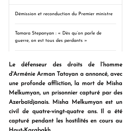
Démission et reconduction du Premier ministre
Tamara Stepanyan : « Dès qu’on parle de
guerre, on est tous des perdants »
" Tant qu'il n'existe pas d'alternative concrète, la
Le défenseur des droits de l’homme
question d'un référendum ne se pose pas. "
d'Arménie Arman Tatoyan a annoncé, avec
une profonde affliction, la mort de Misha
KASA : 30 ans d'audace, de résilience et d'avenir
Melkumyan, un prisonnier capturé par des
en Arménie
Azerbaïdjanais. Misha Melkumyan est un
civil de quatre-vingt-quatre ans. Il a été
Le premier hôtel Hyatt Regency d'Arménie
capturé pendant les hostilités en cours au
ouvrira ses portes à Dilijan
Haut-Karabakh.