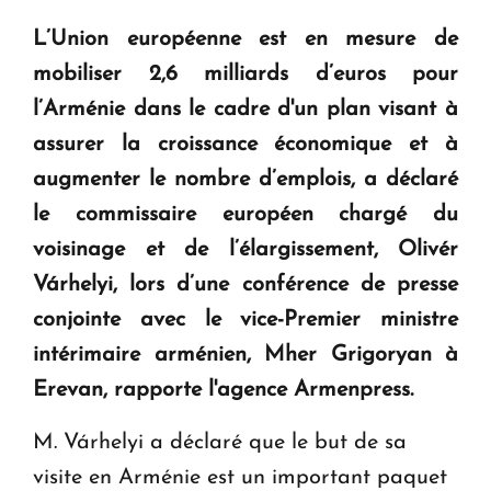
question d'un référendum ne se pose pas. "
L’Union européenne est en mesure de
mobiliser 2,6 milliards d’euros pour
KASA : 30 ans d'audace, de résilience et d'avenir
l’Arménie dans le cadre d'un plan visant à
en Arménie
assurer la croissance économique et à
augmenter le nombre d’emplois, a déclaré
Le premier hôtel Hyatt Regency d'Arménie
ouvrira ses portes à Dilijan
le commissaire européen chargé du
voisinage et de l’élargissement, Olivér
Várhelyi, lors d’une conférence de presse
conjointe avec le vice-Premier ministre
intérimaire arménien, Mher Grigoryan à
Erevan, rapporte l'agence
Armenpress
.
M. Várhelyi a déclaré que le but de sa
visite en Arménie est un important paquet