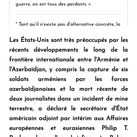
guerre, on est tous des perdants »
" Tant qu'il n'existe pas d'alternative concrète, la
question d'un référendum ne se pose pas. "
Les États-Unis sont très préoccupés par les
récents développements le long de la
KASA : 30 ans d'audace, de résilience et d'avenir
frontière internationale entre l'Arménie et
en Arménie
l'Azerbaïdjan, y compris la capture de six
soldats arméniens par les forces
Le premier hôtel Hyatt Regency d'Arménie
ouvrira ses portes à Dilijan
azerbaïdjanaises et la mort récente de
deux journalistes dans un incident de mine
terrestre, a déclaré le secrétaire d'État
américain adjoint par intérim aux Affaires
européennes et eurasiennes Philip T.