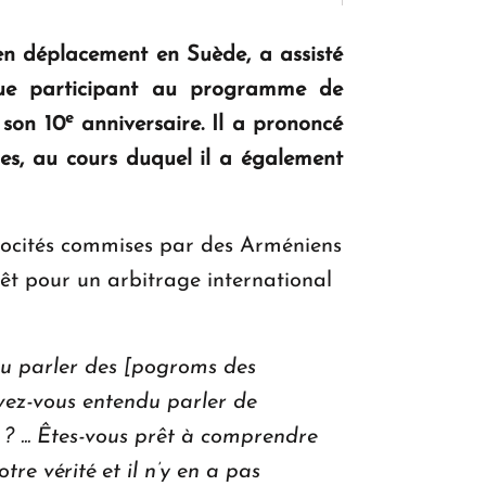
en déplacement en Suède, a assisté
KASA : 30 ans d'audace, de résilience et
ique participant au programme de
d'avenir en Arménie
e
 son 10
anniversaire. Il a prononcé
ales, au cours duquel il a également
Le premier hôtel Hyatt Regency
d'Arménie ouvrira ses portes à Dilijan
trocités commises par des Arméniens
t pour un arbitrage international
u parler des [pogroms des
vez-vous entendu parler de
 ? ... Êtes-vous prêt à comprendre
re vérité et il n’y en a pas