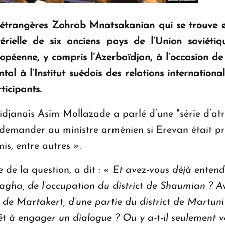
 étrangères Zohrab Mnatsakanian qui se trouve 
rielle de six anciens pays de l’Union soviét
ropéenne, y compris l’Azerbaïdjan, à l’occasion de
ntal à l’Institut suédois des relations internation
ticipants.
ïdjanais Asim Mollazade a parlé d’une "série d’a
emander au ministre arménien si Erevan était prê
s, entre autres ».
de la question, a dit : «
Et avez-vous déjà entend
gha, de l’occupation du district de Shaumian ? A
t de Martakert, d’une partie du district de Martuni
t à engager un dialogue ? Ou y a-t-il seulement vot