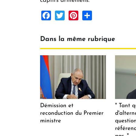
captifs arméniens.
Facebook
Twitter
Pinterest
Share
Dans la même rubrique
Démission et
" Tant q
reconduction du Premier
d'altern
ministre
questio
référen