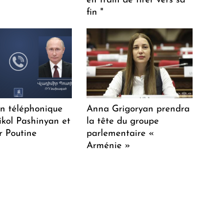
en train de tirer vers sa
fin "
en téléphonique
Anna Grigoryan prendra
ikol Pashinyan et
la tête du groupe
r Poutine
parlementaire «
Arménie »