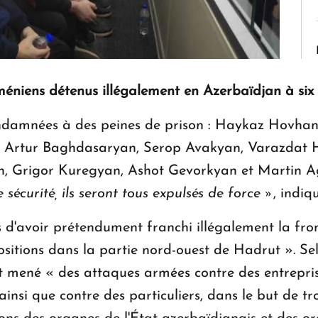
niens détenus illégalement en Azerbaïdjan à six 
ondamnées à des peines de prison : Haykaz Hovh
, Artur Baghdasaryan, Serop Avakyan, Varazdat
, Grigor Kuregyan, Ashot Gevorkyan et Martin
sécurité, ils seront tous expulsés de force
»
, indiq
s d'avoir prétendument franchi illégalement la fro
ositions dans la partie nord-ouest de Hadrut ». Sel
 mené « des attaques armées contre des entreprises
ainsi que contre des particuliers, dans le but de tr