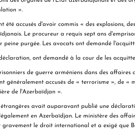
ions des organes de l'État azerbaïdjanais et des or
lation ».
 été accusés d'avoir commis « des explosions, des 
rbaïdjanais. Le procureur a requis sept ans d'empri
eur peine purgée. Les avocats ont demandé l'acquit
 déclaration, ont demandé à la cour de les acquitte
risonniers de guerre arméniens dans des affaires c
sont généralement accusés de « terrorisme », de « 
ière de l'Azerbaïdjan ».
s étrangères avait auparavant publié une déclara
llégalement en Azerbaïdjan. Le ministère des affai
t gravement le droit international et a exigé que