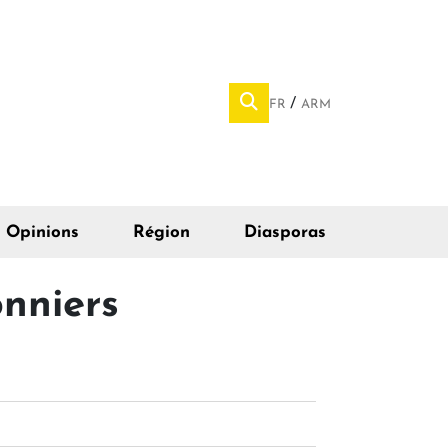
FR
ARM
Opinions
Région
Diasporas
nniers