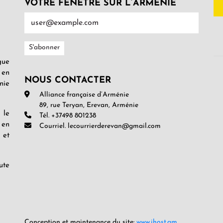
VOTRE FENÊTRE SUR L’ARMENIE
gue
 en
NOUS CONTACTER
nie
Alliance française d’Arménie
89, rue Teryan, Erevan, Arménie
 le
Tél. +37498 801238
 en
Courriel. lecourrierderevan@gmail.com
 et
ute
Conception et maintenance du site:
www.ihost.am