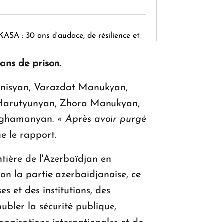
KASA : 30 ans d'audace, de résilience et
d'avenir en Arménie
ans de prison.
annisyan, Varazdat Manukyan,
Le premier hôtel Hyatt Regency
 Harutyunyan, Zhora Manukyan,
d'Arménie ouvrira ses portes à Dilijan
 Aghamanyan.
«
Après avoir purgé
ue le rapport.
ntière de l'Azerbaïdjan en
on la partie azerbaïdjanaise, ce
 et des institutions, des
oubler la sécurité publique,