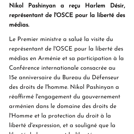
Nikol Pashinyan a reçu Harlem Désir,
KASA : 30 ans d'audace, de résilience et d'avenir
représentant de l'OSCE pour la liberté des
en Arménie
médias.
Le premier hôtel Hyatt Regency d'Arménie
Le Premier ministre a salué la visite du
ouvrira ses portes à Dilijan
représentant de l'OSCE pour la liberté des
médias en Arménie et sa participation à la
Conférence internationale consacrée au
15e anniversaire du Bureau du Défenseur
des droits de l'homme. Nikol Pashinyan a
réaffirmé l'engagement du gouvernement
arménien dans le domaine des droits de
l'Homme et la protection du droit à la
liberté d'expression, et a souligné que la