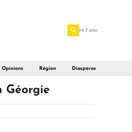
FR
ARM
Opinions
Région
Diasporas
en Géorgie