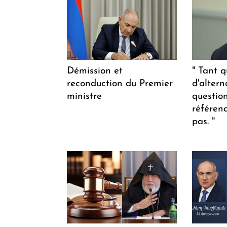
Démission et
" Tant q
reconduction du Premier
d'altern
ministre
questio
référen
pas. "