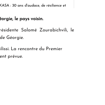
KASA : 30 ans d'audace, de résilience et
d'avenir en Arménie
éorgie, le pays voisin.
ésidente Salomé Zourabichvili, le
Le premier hôtel Hyatt Regency
 de Géorgie.
d'Arménie ouvrira ses portes à Dilijan
lissi. La rencontre du Premier
ent prévue.