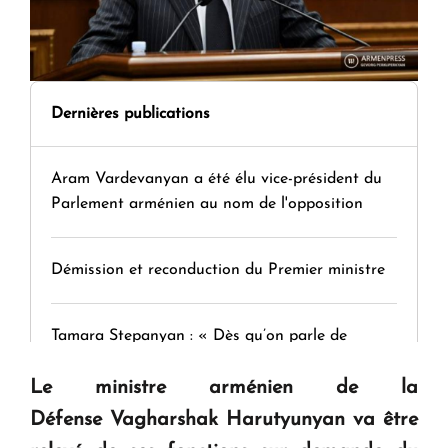
Dernières publications
Aram Vardevanyan a été élu vice-président du
Parlement arménien au nom de l'opposition
Démission et reconduction du Premier ministre
Tamara Stepanyan : « Dès qu’on parle de
guerre, on est tous des perdants »
Le ministre arménien de la
Défense Vagharshak Harutyunyan va être
" Tant qu'il n'existe pas d'alternative concrète, la