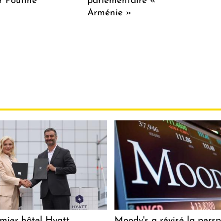
r Poutine
parlementaire «
Arménie »
mier hôtel Hyatt
Moody's a révisé la persp