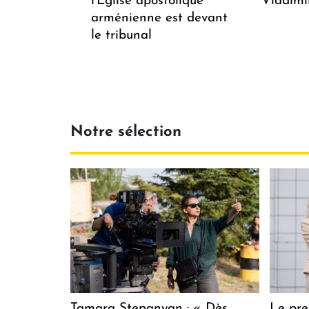
l'Église apostolique
Vladimi
arménienne est devant
le tribunal
Notre sélection
Tamara Stepanyan : « Dès
Le pre