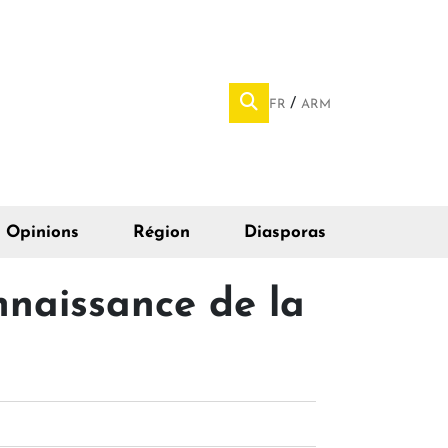
FR
ARM
Opinions
Région
Diasporas
nnaissance de la