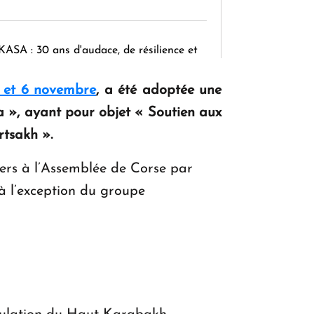
KASA : 30 ans d'audace, de résilience et
d'avenir en Arménie
 5 et 6 novembre
,
a été adoptée une
 », ayant pour objet « Soutien aux
Le premier hôtel Hyatt Regency
tsakh ».
d'Arménie ouvrira ses portes à Dilijan
ers à l’Assemblée de Corse par
 à l’exception du groupe