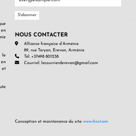
gue
 en
NOUS CONTACTER
nie
Alliance française d’Arménie
89, rue Teryan, Erevan, Arménie
 le
Tél. +37498 801238
 en
Courriel. lecourrierderevan@gmail.com
 et
ute
Conception et maintenance du site:
www.ihost.am