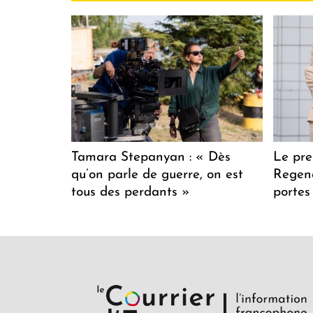
Tamara Stepanyan : « Dès
Le pre
qu’on parle de guerre, on est
Regenc
tous des perdants »
portes