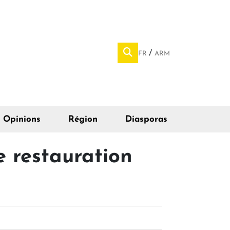
FR
ARM
Opinions
Région
Diasporas
e restauration