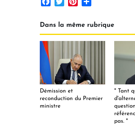
Facebook
Twitter
Pinterest
Share
Dans la même rubrique
Démission et
" Tant q
reconduction du Premier
d'altern
ministre
questio
référen
pas. "