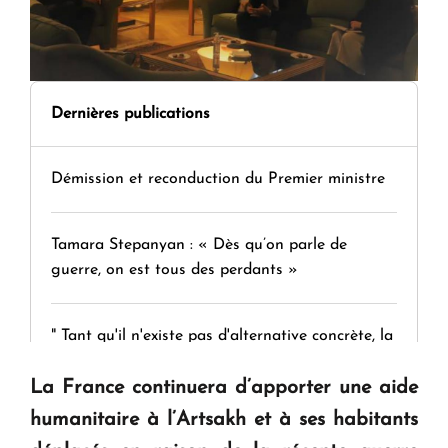
Dernières publications
Démission et reconduction du Premier ministre
Tamara Stepanyan : « Dès qu’on parle de
guerre, on est tous des perdants »
" Tant qu'il n'existe pas d'alternative concrète, la
question d'un référendum ne se pose pas. "
La France continuera d’apporter une aide
humanitaire à l’Artsakh et à ses habitants
KASA : 30 ans d'audace, de résilience et d'avenir