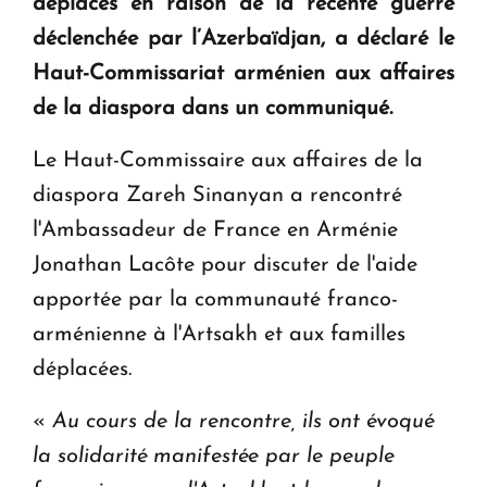
déplacés en raison de la récente guerre
en Arménie
déclenchée par l’Azerbaïdjan, a déclaré le
Haut-Commissariat arménien aux affaires
Le premier hôtel Hyatt Regency d'Arménie
ouvrira ses portes à Dilijan
de la diaspora dans un communiqué.
Le Haut-Commissaire aux affaires de la
diaspora Zareh Sinanyan a rencontré
l'Ambassadeur de France en Arménie
Jonathan Lacôte pour discuter de l'aide
apportée par la communauté franco-
arménienne à l'Artsakh et aux familles
déplacées.
«
Au cours de la rencontre, ils ont évoqué
la solidarité manifestée par le peuple