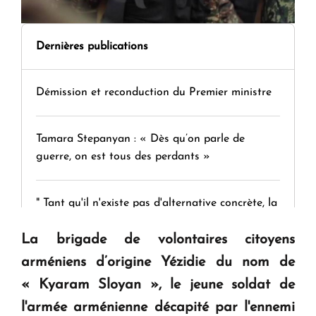
Dernières publications
Démission et reconduction du Premier ministre
Tamara Stepanyan : « Dès qu’on parle de
guerre, on est tous des perdants »
" Tant qu'il n'existe pas d'alternative concrète, la
question d'un référendum ne se pose pas. "
La brigade de volontaires citoyens
arméniens d’origine Yézidie du nom de
KASA : 30 ans d'audace, de résilience et d'avenir
« Kyaram Sloyan », le jeune soldat de
en Arménie
l'armée arménienne décapité par l'ennemi