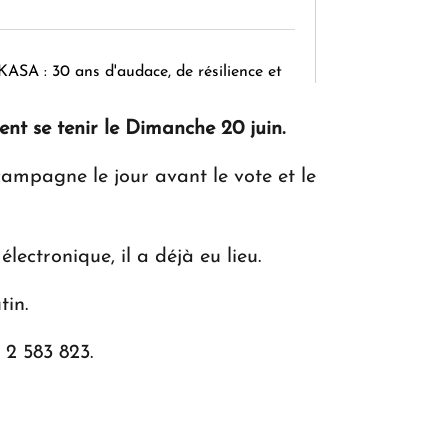
KASA : 30 ans d'audace, de résilience et
d'avenir en Arménie
vent se tenir le Dimanche 20 juin.
 campagne le jour avant le vote et le
Le premier hôtel Hyatt Regency
d'Arménie ouvrira ses portes à Dilijan
ectronique, il a déjà eu lieu.
tin.
 2 583 823.