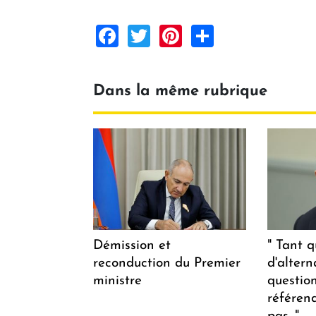
Facebook
Twitter
Pinterest
Share
Dans la même rubrique
Démission et
" Tant q
reconduction du Premier
d'altern
ministre
questio
référen