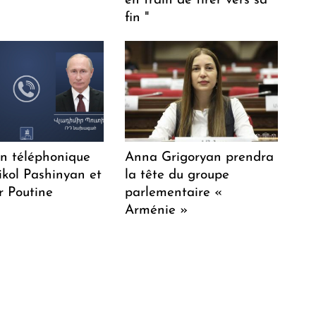
en train de tirer vers sa
fin "
en téléphonique
Anna Grigoryan prendra
ikol Pashinyan et
la tête du groupe
r Poutine
parlementaire «
Arménie »