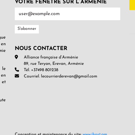
VOTRE FENÊTRE SUR L’ARMENIE
gue
 en
NOUS CONTACTER
nie
Alliance française d’Arménie
89, rue Teryan, Erevan, Arménie
 le
Tél. +37498 801238
 en
Courriel. lecourrierderevan@gmail.com
 et
ute
Conception et maintenance du site:
www.ihost.am