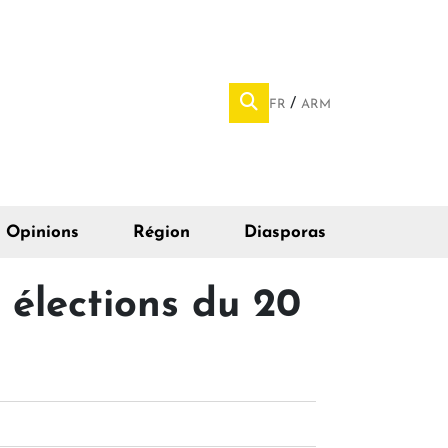
FR
ARM
Opinions
Région
Diasporas
 élections du 20