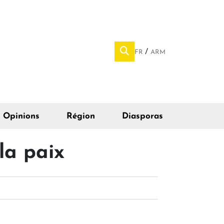
FR
ARM
Opinions
Région
Diasporas
la paix