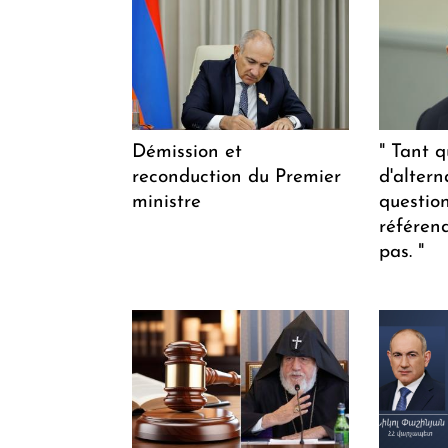
Démission et
" Tant q
reconduction du Premier
d'altern
ministre
questio
référen
pas. "