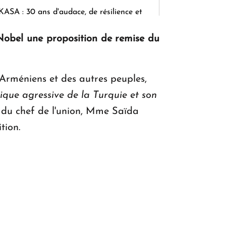
KASA : 30 ans d'audace, de résilience et
d'avenir en Arménie
obel une proposition de remise du
Le premier hôtel Hyatt Regency
Arméniens et des autres peuples,
d'Arménie ouvrira ses portes à Dilijan
ique agressive de la Turquie et son
on du chef de l'union, Mme Saïda
tion.