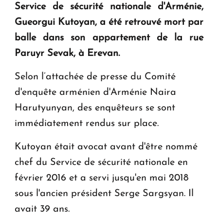
Service de sécurité nationale d'Arménie,
" Tant qu'il n'existe pas d'alternative concrète, la
Gueorgui Kutoyan, a été retrouvé mort par
question d'un référendum ne se pose pas. "
balle dans son appartement de la rue
Paruyr Sevak, à Erevan.
KASA : 30 ans d'audace, de résilience et d'avenir
en Arménie
Selon l’attachée de presse du Comité
d'enquête arménien d'Arménie Naira
Harutyunyan, des enquêteurs se sont
immédiatement rendus sur place.
Kutoyan était avocat avant d'être nommé
chef du Service de sécurité nationale en
février 2016 et a servi jusqu'en mai 2018
sous l'ancien président Serge Sargsyan. Il
avait 39 ans.