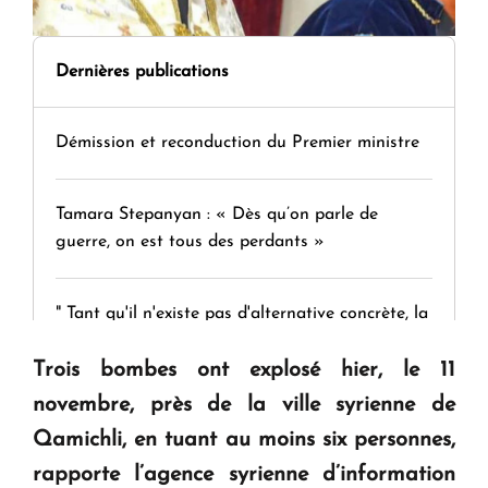
Dernières publications
Démission et reconduction du Premier ministre
Tamara Stepanyan : « Dès qu’on parle de
guerre, on est tous des perdants »
" Tant qu'il n'existe pas d'alternative concrète, la
question d'un référendum ne se pose pas. "
Trois bombes ont explosé hier, le 11
novembre, près de la ville syrienne de
KASA : 30 ans d'audace, de résilience et d'avenir
Qamichli, en tuant au moins six personnes,
en Arménie
rapporte l’agence syrienne d’information