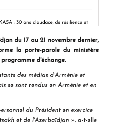
KASA : 30 ans d'audace, de résilience et
d'avenir en Arménie
ïdjan du 17 au 21 novembre dernier,
orme la porte-parole du ministère
Le premier hôtel Hyatt Regency
e programme d'échange.
d'Arménie ouvrira ses portes à Dilijan
ntants des médias d’Arménie et
is se sont rendus en Arménie et en
rsonnel du Président en exercice
tsakh et de l'Azerbaïdjan
», a-t-elle