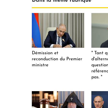
Dans la même rubrique
Démission et
" Tant q
reconduction du Premier
d'altern
ministre
questio
référen
pas. "